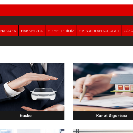
ANASAYFA
HAKKIMIZDA
HİZMETLERİMİZ
SIK SORULAN SORULAR
ÇÖZÜ
Kasko
Konut Sigortası