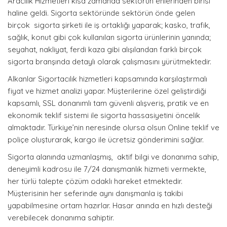
Aracılık Hizmetleri kısa zamanda sektörün enlerinden birisi
HABERLER
haline geldi. Sigorta sektöründe sektörün önde gelen
birçok sigorta şirketi ile iş ortaklığı yaparak; kasko, trafik,
FOTO GALERİ
sağlık, konut gibi çok kullanılan sigorta ürünlerinin yanında;
seyahat, nakliyat, ferdi kaza gibi alışılandan farklı birçok
İLETİŞİM
sigorta branşında detaylı olarak çalışmasını yürütmektedir.
Alkanlar Sigortacılık hizmetleri kapsamında karşılaştırmalı
fiyat ve hizmet analizi yapar. Müşterilerine özel geliştirdiği
kapsamlı, SSL donanımlı tam güvenli alışveriş, pratik ve en
ekonomik teklif sistemi ile sigorta hassasiyetini öncelik
almaktadır. Türkiye’nin neresinde olursa olsun Online teklif ve
poliçe oluşturarak, kargo ile ücretsiz gönderimini sağlar.
Sigorta alanında uzmanlaşmış, aktif bilgi ve donanıma sahip,
deneyimli kadrosu ile 7/24 danışmanlık hizmeti vermekte,
her türlü talepte çözüm odaklı hareket etmektedir.
Müşterisinin her seferinde aynı danışmanla iş takibi
yapabilmesine ortam hazırlar. Hasar anında en hızlı desteği
verebilecek donanıma sahiptir.