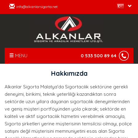
info@alkanlarsigorta.net
MENU
0 533 500 89 64
ANASAYFA
Hakkımızda
HAKKIMIZDA
Alkanlar Sigorta Malatya'da Sigortacılık sektörüne gerekli
deneyimi, birikimi, teknik yeterliliği kazandıktan sonra
HİZMETLERİMİZ
sektörde uzun yıllara dayanan sigortacılık deneyimlerinden
ve geniş müşteri portföyünden yola çıkarak; sektörde en
SIK SORULAN SORULAR
kaliteli ve aktif sigortacılık hizmetini verebilmek amacıyla,
Sigorta şirketleri yerine müşterisinin temsilcisi olmayı, poliçe
ÇÖZÜM ORTAKLARI
satışını değil müşterisini memnuniyetini esas alan Sigorta