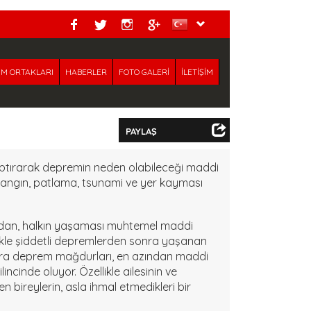
M ORTAKLARI
HABERLER
FOTO GALERİ
İLETİŞİM
PAYLAŞ
aptırarak depremin neden olabileceği maddi
angın, patlama, tsunami ve yer kayması
ından, halkın yaşaması muhtemel maddi
llikle şiddetli depremlerden sonra yaşanan
 Zira deprem mağdurları, en azından maddi
ncinde oluyor. Özellikle ailesinin ve
bireylerin, asla ihmal etmedikleri bir