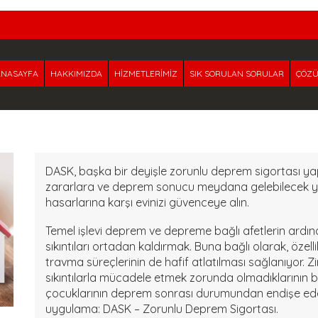
ANASAYFA
HAKKIMIZDA
HİZMETLERİMİZ
SIK SORULAN SORULAR
ÇÖZÜ
DASK, başka bir deyişle zorunlu deprem sigortası y
zararlara ve deprem sonucu meydana gelebilecek y
hasarlarına karşı evinizi güvenceye alın.
Temel işlevi deprem ve depreme bağlı afetlerin ard
sıkıntıları ortadan kaldırmak. Buna bağlı olarak, öze
travma süreçlerinin de hafif atlatılması sağlanıyor.
sıkıntılarla mücadele etmek zorunda olmadıklarının bili
çocuklarının deprem sonrası durumundan endişe eden 
uygulama: DASK – Zorunlu Deprem Sigortası.